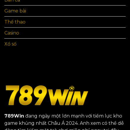
Game bài
Thể thao
Casino
Xổ số
789Win
đang ngày một lớn mạnh với tiềm lực kho
game khủng nhất Châu Á 2024. Anh xem có thể dễ