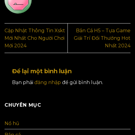
Cập Nhật Thông Tin Xskt
Bắn Cá H5 – Tựa Game
Mới Nhất Cho Người Chơi
Giải Trí Đổi Thưởng Hot
Mới 2024
Nhất 2024
Để lại một bình luận
Bạn phải
đăng nhập
để gửi bình luận.
CHUYÊN MỤC
Nổ hũ
Bắn cá