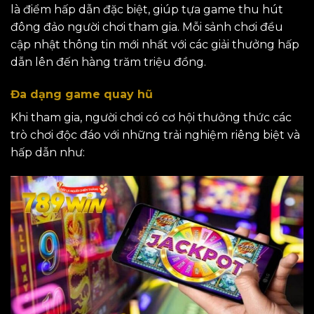
là điểm hấp dẫn đặc biệt, giúp tựa game thu hút
đông đảo người chơi tham gia. Mỗi sảnh chơi đều
cập nhật thông tin mới nhất với các giải thưởng hấp
dẫn lên đến hàng trăm triệu đồng.
Đa dạng game quay hũ
Khi tham gia, người chơi có cơ hội thưởng thức các
trò chơi độc đáo với những trải nghiệm riêng biệt và
hấp dẫn như: