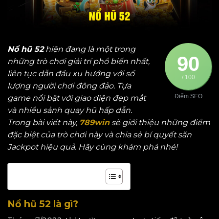
Nổ hũ 52
hiện đang là một trong
90
những trò chơi giải trí phổ biến nhất,
liên tục dẫn đầu xu hướng với số
/ 100
lượng người chơi đông đảo. Tựa
Điểm SEO
game nổi bật với giao diện đẹp mắt
và nhiều sảnh quay hũ hấp dẫn.
Trong bài viết này,
789win
sẽ giới thiệu những điểm
đặc biệt của trò chơi này và chia sẻ bí quyết săn
Jackpot hiệu quả. Hãy cùng khám phá nhé!
Nội dung bài viết
Nổ hũ 52 là gì?