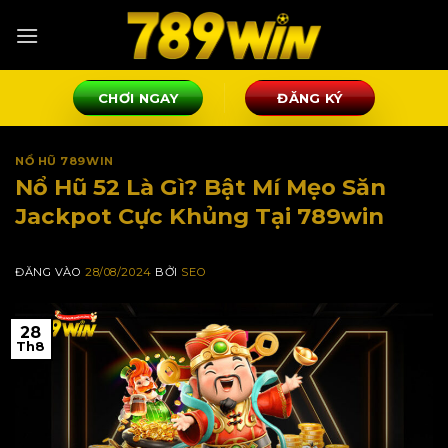
Bỏ
qua
nội
dung
CHƠI NGAY
ĐĂNG KÝ
NỔ HŨ 789WIN
Nổ Hũ 52 Là Gì? Bật Mí Mẹo Săn
Jackpot Cực Khủng Tại 789win
ĐĂNG VÀO
28/08/2024
BỞI
SEO
28
Th8