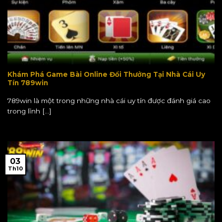
Khám Phá Game Bài Online Đổi Thưởng Tại Nhà Cái Uy
Tín 789win
789win là một trong những nhà cái uy tín được đánh giá cao
trong lĩnh [...]
03
Th10