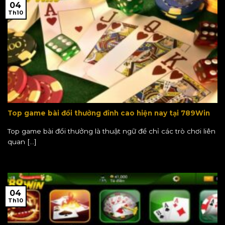
04
Th10
Top game bài đổi thưởng đỉnh cao hiện nay tại 789Win
Top game bài đổi thưởng là thuật ngữ để chỉ các trò chơi liên
quan [...]
04
Th10