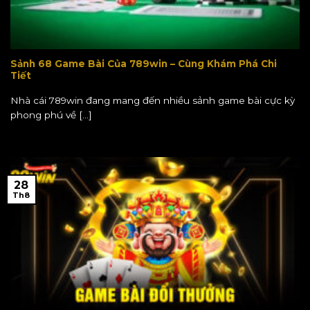
Sảnh 68 Game Bài Của 789win – Cùng Khám Phá Chi
Tiết
Nhà cái 789win đang mang đến nhiều sảnh game bài cực kỳ
phong phú về [...]
28
Th8