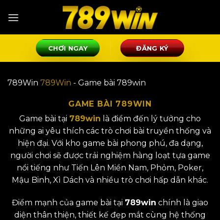
Bỏ
qua
nội
dung
CHƠI NGAY
ĐĂNG KÝ
789Win
789Win
-
Game bài 789win
GAME BÀI 789WIN
Game bài tại
789win
là điểm đến lý tưởng cho
những ai yêu thích các trò chơi bài truyền thống và
hiện đại. Với kho game bài phong phú, đa dạng,
người chơi sẽ được trải nghiệm hàng loạt tựa game
nổi tiếng như Tiến Lên Miền Nam, Phỏm, Poker,
Mậu Binh, Xì Dách và nhiều trò chơi hấp dẫn khác.
Điểm mạnh của game bài tại
789win
chính là giao
diện thân thiện, thiết kế đẹp mắt cùng hệ thống