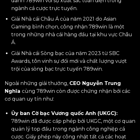
danh 789win với sự xuất sắc toàn diện trong
ngành cá cược trực tuyến.
Giải Nhà cái Châu Á của năm 2021 do Asian
Gaming bình chọn, công nhận 789win là một
trong những nhà cái hàng đầu tại khu vực Châu
Á.
Giải Nhà cái Sòng bạc của năm 2023 từ SBC
Awards, tôn vinh sự đổi mới và chất lượng vượt
trội của sòng bạc trực tuyến 789win.
Ngoài những giải thưởng,
CEO Nguyễn Trung
Nghĩa
cùng 789win còn được chứng nhận bởi các
cơ quan uy tín như:
Ủy ban Cờ bạc Vương quốc Anh (UKGC):
789win đã được cấp phép bởi UKGC, một cơ quan
quản lý top đầu trong ngành công nghiệp cá
cược. Giấy phép này công nhật tất cả các hoạt