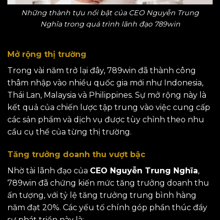
Những thành tựu nổi bật của CEO Nguyễn Trung
Nghĩa trong quá trình lãnh đạo 789win
Mở rộng thị trường
Trong vài năm trở lại đây, 789win đã thành công
thâm nhập vào nhiều quốc gia mới như Indonesia,
Thái Lan, Malaysia và Philippines. Sự mở rộng này là
kết quả của chiến lược tập trung vào việc cung cấp
các sản phẩm và dịch vụ được tùy chỉnh theo nhu
cầu cụ thể của từng thị trường.
Tăng trưởng doanh thu vượt bậc
Nhờ tài lãnh đạo của
CEO Nguyễn Trung Nghĩa
,
789win đã chứng kiến mức tăng trưởng doanh thu
ấn tượng, với tỷ lệ tăng trưởng trung bình hàng
năm đạt 20%. Các yếu tố chính góp phần thúc đẩy
sự phát triển này là: