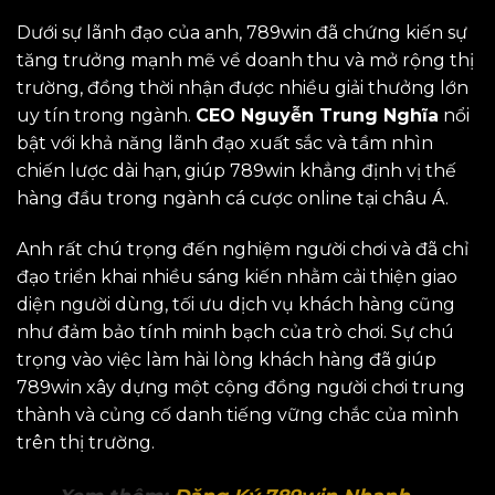
Dưới sự lãnh đạo của anh, 789win đã chứng kiến sự
tăng trưởng mạnh mẽ về doanh thu và mở rộng thị
trường, đồng thời nhận được nhiều giải thưởng lớn
uy tín trong ngành.
CEO Nguyễn Trung Nghĩa
nổi
bật với khả năng lãnh đạo xuất sắc và tầm nhìn
chiến lược dài hạn, giúp 789win khẳng định vị thế
hàng đầu trong ngành cá cược online tại châu Á.
Anh rất chú trọng đến nghiệm người chơi và đã chỉ
đạo triển khai nhiều sáng kiến nhằm cải thiện giao
diện người dùng, tối ưu dịch vụ khách hàng cũng
như đảm bảo tính minh bạch của trò chơi. Sự chú
trọng vào việc làm hài lòng khách hàng đã giúp
789win xây dựng một cộng đồng người chơi trung
thành và củng cố danh tiếng vững chắc của mình
trên thị trường.