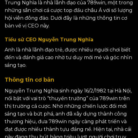
Trung Nghĩa là nhà lãnh đạo của 789win, một trong
những sân chơi cá cược top đầu châu Á với số lượng
hội viên đông đảo. Dưới đây là những thông tin cơ
bản về vị CEO này.
Tiểu sử CEO Nguyễn Trung Nghĩa
Anh là nhà lãnh đạo trẻ, được nhiều người chơi biết
đến và đánh giá cao nhờ tư duy mới mẻ và góc nhìn
sáng tạo.
Thông tin cơ bản
Nguyễn Trung Nghĩa sinh ngày 16/2/1982 tại Hà Nội,
nổi bật với vai trò “thuyền trưởng” của 789win trên
thị trường cá cược. Nhờ những chiến lược đổi mới
sáng tạo và bứt phá, anh đã xây dựng thành công
thương hiệu, đưa 789win ngày càng phát triển và
đạt được nhiều thành tựu đáng nể. Hiện tại, nhà cái
này đang thu hút hàng triệu lượt người chơi truy