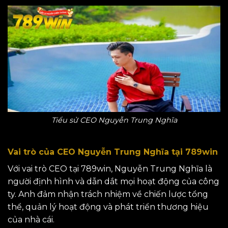
Tiểu sử CEO Nguyễn Trung Nghĩa
Vai trò của CEO Nguyễn Trung Nghĩa tại 789win
Với vai trò CEO tại 789win, Nguyễn Trung Nghĩa là
người định hình và dẫn dắt mọi hoạt động của công
ty. Anh đảm nhận trách nhiệm về chiến lược tổng
thể, quản lý hoạt động và phát triển thương hiệu
của nhà cái.