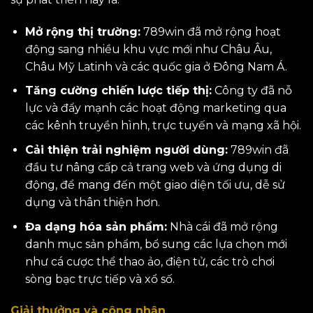
Mở rộng thị trường:
789win đã mở rộng hoạt
động sang nhiều khu vực mới như Châu Âu,
Châu Mỹ Latinh và các quốc gia ở Đông Nam Á.
Tăng cường chiến lược tiếp thị:
Công ty đã nỗ
lực và đẩy mạnh các hoạt động marketing qua
các kênh truyền hình, trực tuyến và mạng xã hội.
Cải thiện trải nghiệm người dùng:
789win đã
đầu tư nâng cấp cả trang web và ứng dụng di
động, để mang đến một giao diện tối ưu, dễ sử
dụng và thân thiện hơn.
Đa dạng hóa sản phẩm:
Nhà cái đã mở rộng
danh mục sản phẩm, bổ sung các lựa chọn mới
như cá cược thể thao ảo, điện tử, các trò chơi
sòng bạc trực tiếp và xổ số.
Giải thưởng và công nhận