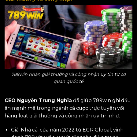
789win nhận giải thưởng và công nhận uy tín từ cơ
quan quốc tế
CEO Nguyễn Trung Nghĩa
đã giúp 789win ghi dấu
ấn mạnh mẽ trong ngành cá cược trực tuyến với
hàng loạt giải thưởng và công nhận uy tín như:
Giải Nhà cái của năm 2022 từ EGR Global, vinh