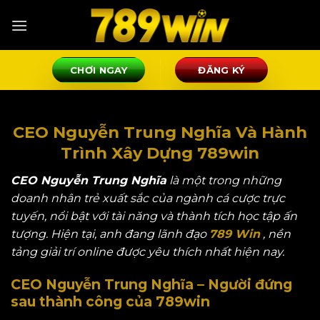
Bỏ
qua
nội
dung
CHƠI NGAY
ĐĂNG KÝ
CEO Nguyễn Trung Nghĩa Và Hành
Trình Xây Dựng 789win
CEO Nguyễn Trung Nghĩa
là một trong những
doanh nhân trẻ xuất sắc của ngành cá cược trực
tuyến, nổi bật với tài năng và thành tích học tập ấn
tượng. Hiện tại, anh đang lãnh đạo
789 Win
, nền
tảng giải trí online được yêu thích nhất hiện nay.
CEO Nguyễn Trung Nghĩa – Người đứng
sau thành công của 789win