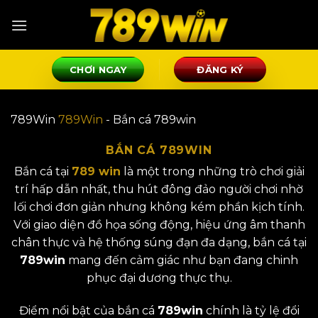
Bỏ
qua
nội
dung
CHƠI NGAY
ĐĂNG KÝ
789Win
789Win
-
Bắn cá 789win
BẮN CÁ 789WIN
Bắn cá tại
789 win
là một trong những trò chơi giải
trí hấp dẫn nhất, thu hút đông đảo người chơi nhờ
lối chơi đơn giản nhưng không kém phần kịch tính.
Với giao diện đồ họa sống động, hiệu ứng âm thanh
chân thực và hệ thống súng đạn đa dạng, bắn cá tại
789win
mang đến cảm giác như bạn đang chinh
phục đại dương thực thụ.
Điểm nổi bật của bắn cá
789win
chính là tỷ lệ đổi