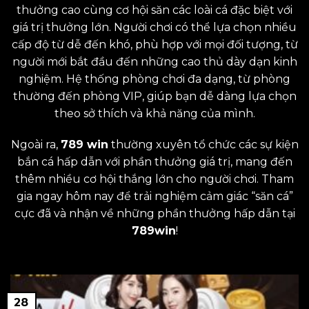
thưởng cao cùng cơ hội săn các loài cá đặc biệt với
giá trị thưởng lớn. Người chơi có thể lựa chọn nhiều
cấp độ từ dễ đến khó, phù hợp với mọi đối tượng, từ
người mới bắt đầu đến những cao thủ dày dạn kinh
nghiệm. Hệ thống phòng chơi đa dạng, từ phòng
thường đến phòng VIP, giúp bạn dễ dàng lựa chọn
theo sở thích và khả năng của mình.
Ngoài ra,
789 win
thường xuyên tổ chức các sự kiện
bắn cá hấp dẫn với phần thưởng giá trị, mang đến
thêm nhiều cơ hội thắng lớn cho người chơi. Tham
gia ngay hôm nay để trải nghiệm cảm giác “săn cá”
cực đã và nhận về những phần thưởng hấp dẫn tại
789win
!
28