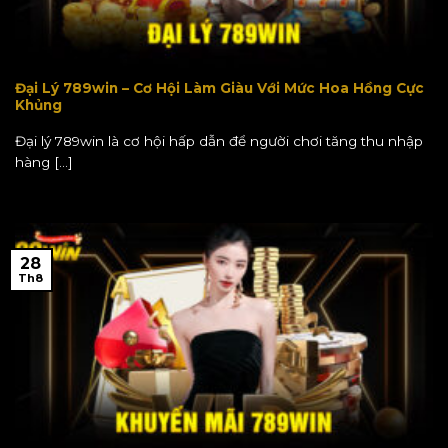
Đại Lý 789win – Cơ Hội Làm Giàu Với Mức Hoa Hồng Cực
Khủng
Đại lý 789win là cơ hội hấp dẫn để người chơi tăng thu nhập
hàng [...]
28
Th8