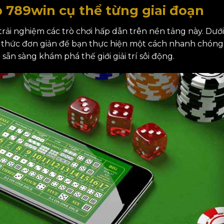
 789win cụ thể từng giai đoạn
rải nghiệm các trò chơi hấp dẫn trên nền tảng này. Dưới
h thức đơn giản để bạn thực hiện một cách nhanh chóng
 sẵn sàng khám phá thế giới giải trí sôi động.