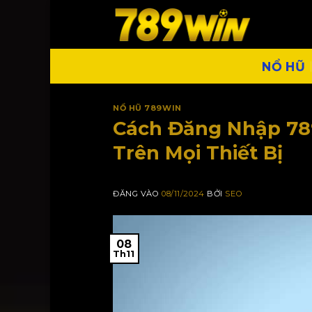
Bỏ
qua
nội
dung
NỔ HŨ
NỔ HŨ 789WIN
Cách Đăng Nhập 78
Trên Mọi Thiết Bị
ĐĂNG VÀO
08/11/2024
BỞI
SEO
08
Th11