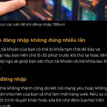
hục các vấn đề khi đăng nhập 789win
do đăng nhập không đúng nhiều lần
, tài khoản của bạn có thể bị khóa tạm thời để bảo vệ
 này, bạn nên chờ 15-30 phút trước khi thử lại hoặc liên
Đội ngũ sẽ giúp bạn xác thực tài khoản và mở khóa sau k
.
 đăng nhập
thể không thành công do kết nối mạng yếu hoặc khôn
yền internet của bạn và thử làm mới trang web. Nếu sự c
một trình duyệt khác hoặc xóa bộ nhớ đệm (cache) trên
u suất.