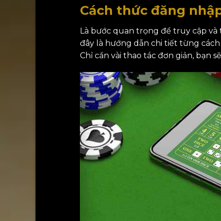
Cách thức đăng nhập
Là bước quan trọng để truy cập và t
đây là hướng dẫn chi tiết từng các
Chỉ cần vài thao tác đơn giản, bạn sẽ