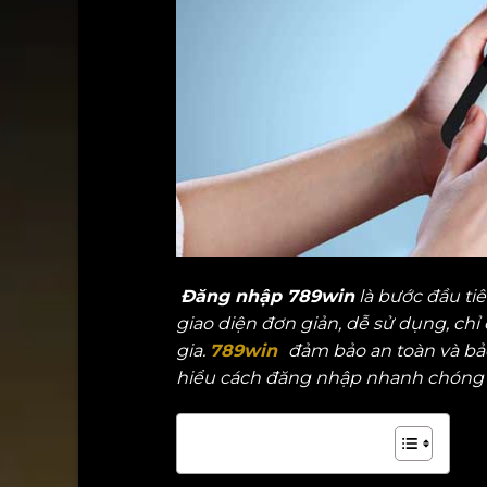
Đăng nhập 789win
là bước đầu tiê
giao diện đơn giản, dễ sử dụng, chỉ
gia.
789win
đảm bảo an toàn và bả
hiểu cách đăng nhập nhanh chóng 
Nội dung bài viết