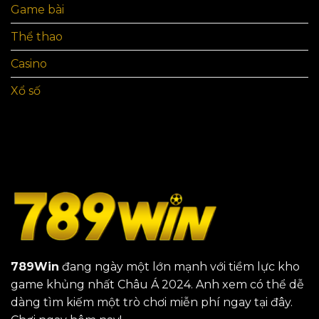
Game bài
Thể thao
Casino
Xổ số
789Win
đang ngày một lớn mạnh với tiềm lực kho
game khủng nhất Châu Á 2024. Anh xem có thể dễ
dàng tìm kiếm một trò chơi miễn phí ngay tại đây.