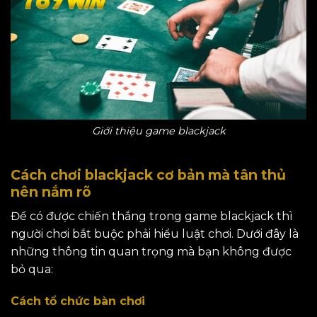
Giới thiệu game blackjack
Cách chơi blackjack cơ bản mà tân thủ
nên nắm rõ
Để có được chiến thắng trong game blackjack thì
người chơi bắt buộc phải hiểu luật chơi. Dưới đây là
những thông tin quan trọng mà bạn không được
bỏ qua:
Cách tổ chức bàn chơi