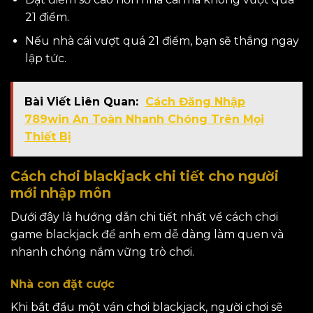
21 điểm.
Nếu nhà cái vượt quá 21 điểm, bạn sẽ thắng ngay
lập tức.
Bài Viết Liên Quan:
Cách Đăng Nhập
789win An Toàn Nhanh Chóng Trên Mọi
Thiết Bị
Cách chơi blackjack chi tiết cho người
mới nhập môn
Dưới đây là hướng dẫn chi tiết nhất về cách chơi
game blackjack để anh em dễ dàng làm quen và
nhanh chóng nắm vững trò chơi.
Nhà con đặt cược
Khi bắt đầu một ván chơi blackjack, người chơi sẽ