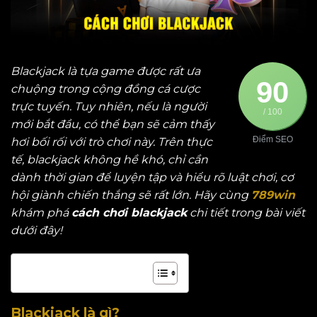
Blackjack là tựa game được rất ưa
90
chuộng trong cộng đồng cá cược
trực tuyến. Tuy nhiên, nếu là người
/ 100
mới bắt đầu, có thể bạn sẽ cảm thấy
Điểm SEO
hơi bối rối với trò chơi này. Trên thực
tế, blackjack không hề khó, chỉ cần
dành thời gian để luyện tập và hiểu rõ luật chơi, cơ
hội giành chiến thắng sẽ rất lớn. Hãy cùng
789win
khám phá
cách chơi blackjack
chi tiết trong bài viết
dưới đây!
Nội dung bài viết
Blackjack là gì?