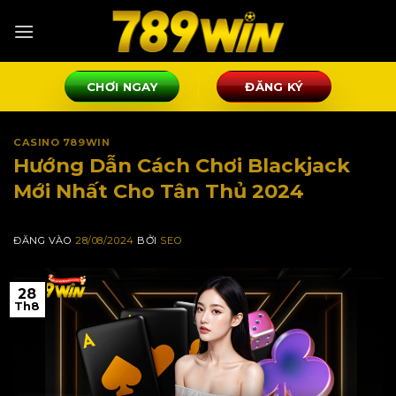
Bỏ
qua
nội
dung
CHƠI NGAY
ĐĂNG KÝ
CASINO 789WIN
Hướng Dẫn Cách Chơi Blackjack
Mới Nhất Cho Tân Thủ 2024
ĐĂNG VÀO
28/08/2024
BỞI
SEO
28
Th8