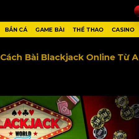
BẮN CÁ
GAME BÀI
THỂ THAO
CASINO
Cách Bài Blackjack Online Từ A