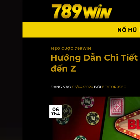
Bỏ
qua
nội
dung
NỔ HŨ
MẸO CƯỢC 789WIN
Hướng Dẫn Chi Tiết 
đến Z
ĐĂNG VÀO
06/04/2026
BỞI
EDITOR0SEO
06
Th4